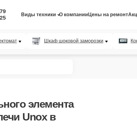
-79
Виды техники
О компании
Цены на ремонт
Ак
-25
ектомат
Шкаф шоковой заморозки
Ко
ьного элемента
печи Unox в