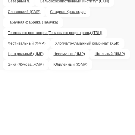
Северный п.
Сельскохозяйственный институт (СХИ)
Славянский (СМР)
Стадион Краснодар
Табачная фабрика (Табачка)
Теплоэлектростанция (Теплоэлектроцентраль) (ТЭЦ)
Фестивальный (ФМР)
Хлопчато-бумажный комбинат (ХБК)
Центральный (ЦМР)
Черемушки (ЧМР)
Школьный (ШМР)
Энка (Жукова, ЖМР)
Юбилейный (ЮМР)