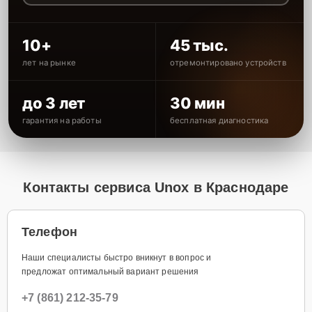
10+
45 тыс.
лет на рынке
отремонтировано устройств
до 3 лет
30 мин
гарантия на работы
бесплатная диагностика
Контакты сервиса Unox в Краснодаре
Телефон
Наши специалисты быстро вникнут в вопрос и
предложат оптимальный вариант решения
+7 (861) 212-35-79