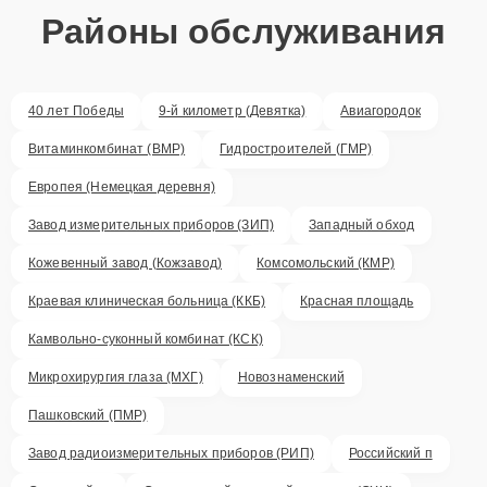
Районы обслуживания
40 лет Победы
9-й километр (Девятка)
Авиагородок
Витаминкомбинат (ВМР)
Гидростроителей (ГМР)
Европея (Немецкая деревня)
Завод измерительных приборов (ЗИП)
Западный обход
Кожевенный завод (Кожзавод)
Комсомольский (КМР)
Краевая клиническая больница (ККБ)
Красная площадь
Камвольно-суконный комбинат (КСК)
Микрохирургия глаза (МХГ)
Новознаменский
Пашковский (ПМР)
Завод радиоизмерительных приборов (РИП)
Российский п