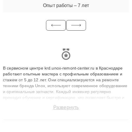
Опыт работы – 7 лет
В сервисном центре krd.unox-remont-center.ru в Краснодаре
работают опытные мастера с профильным образованием и
стажем от 5 до 12 лет. Они специализируются на ремонте
техники бренда Unox, используют современное оборудование
и оригинальные запчасти. Каждый инженер регулярно
проходит обучение и сертификацию, что позволяет быстро и
точноdiagnostikировать поломки и восстанавливать технику с
Развернуть
сохранением гарантии до 3 лет. Наши мастера решают
сложные случаи: от замены матриц и материнских плат до
ремонта после залития и восстановления данных. Благодаря
высокой квалификации и ответственному подходу клиенты