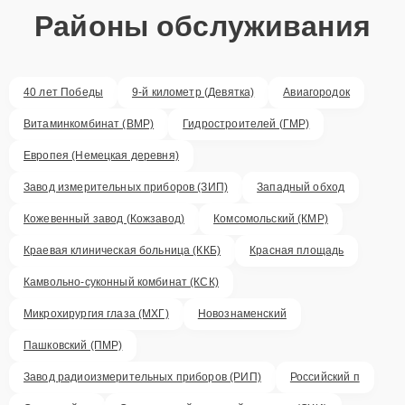
Районы обслуживания
40 лет Победы
9-й километр (Девятка)
Авиагородок
Витаминкомбинат (ВМР)
Гидростроителей (ГМР)
Европея (Немецкая деревня)
Завод измерительных приборов (ЗИП)
Западный обход
Кожевенный завод (Кожзавод)
Комсомольский (КМР)
Краевая клиническая больница (ККБ)
Красная площадь
Камвольно-суконный комбинат (КСК)
Микрохирургия глаза (МХГ)
Новознаменский
Пашковский (ПМР)
Завод радиоизмерительных приборов (РИП)
Российский п