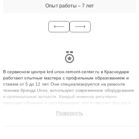
Опыт работы – 7 лет
В сервисном центре krd.unox-remont-center.ru в Краснодаре
работают опытные мастера с профильным образованием и
стажем от 5 до 12 лет. Они специализируются на ремонте
техники бренда Unox, используют современное оборудование
и оригинальные запчасти. Каждый инженер регулярно
проходит обучение и сертификацию, что позволяет быстро и
точноdiagnostikировать поломки и восстанавливать технику с
Развернуть
сохранением гарантии до 3 лет. Наши мастера решают
сложные случаи: от замены матриц и материнских плат до
ремонта после залития и восстановления данных. Благодаря
высокой квалификации и ответственному подходу клиенты