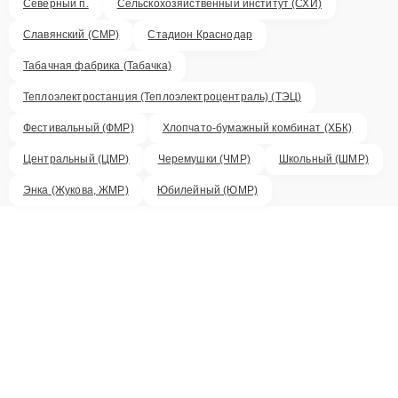
Северный п.
Сельскохозяйственный институт (СХИ)
Славянский (СМР)
Стадион Краснодар
Табачная фабрика (Табачка)
Теплоэлектростанция (Теплоэлектроцентраль) (ТЭЦ)
Фестивальный (ФМР)
Хлопчато-бумажный комбинат (ХБК)
Центральный (ЦМР)
Черемушки (ЧМР)
Школьный (ШМР)
Энка (Жукова, ЖМР)
Юбилейный (ЮМР)