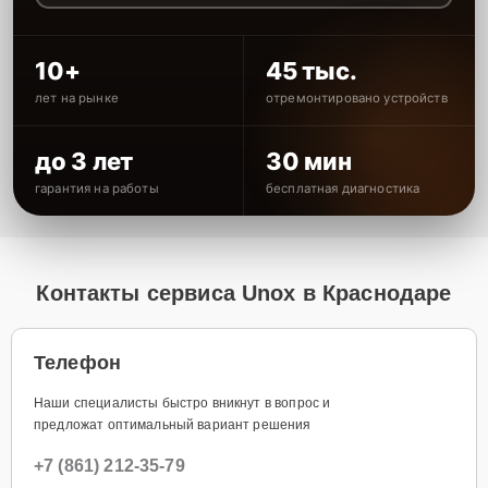
10+
45 тыс.
лет на рынке
отремонтировано устройств
до 3 лет
30 мин
гарантия на работы
бесплатная диагностика
Контакты сервиса Unox в Краснодаре
Телефон
Наши специалисты быстро вникнут в вопрос и
предложат оптимальный вариант решения
+7 (861) 212-35-79