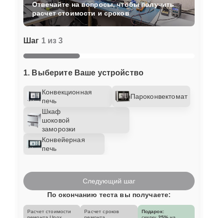
Отвечайте на вопросы, чтобы получить
расчет стоимости и сроков
Шаг
1 из 3
1. Выберите Ваше устройство
Конвекционная
Пароконвектомат
печь
Шкаф
шоковой
заморозки
Конвейерная
печь
Следующий шаг
По окончанию теста вы получаете:
Расчет стоимости
Расчет сроков
Подарок:
ремонта Unox
ремонта
скидку
25%
на