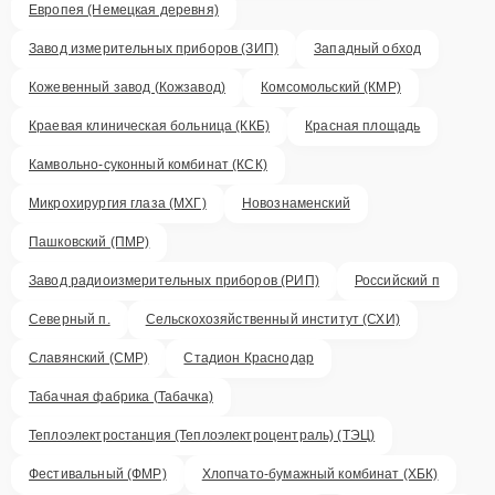
Европея (Немецкая деревня)
Завод измерительных приборов (ЗИП)
Западный обход
Кожевенный завод (Кожзавод)
Комсомольский (КМР)
Краевая клиническая больница (ККБ)
Красная площадь
Камвольно-суконный комбинат (КСК)
Микрохирургия глаза (МХГ)
Новознаменский
Пашковский (ПМР)
Завод радиоизмерительных приборов (РИП)
Российский п
Северный п.
Сельскохозяйственный институт (СХИ)
Славянский (СМР)
Стадион Краснодар
Табачная фабрика (Табачка)
Теплоэлектростанция (Теплоэлектроцентраль) (ТЭЦ)
Фестивальный (ФМР)
Хлопчато-бумажный комбинат (ХБК)