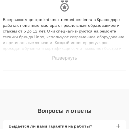
В сервисном центре krd.unox-remont-center.ru в Краснодаре
работают опытные мастера с профильным образованием и
стажем от 5 до 12 лет. Они специализируются на ремонте
техники бренда Unox, используют современное оборудование
и оригинальные запчасти. Каждый инженер регулярно
проходит обучение и сертификацию, что позволяет быстро и
точноdiagnostikировать поломки и восстанавливать технику с
Развернуть
сохранением гарантии до 3 лет. Наши мастера решают
сложные случаи: от замены матриц и материнских плат до
ремонта после залития и восстановления данных. Благодаря
высокой квалификации и ответственному подходу клиенты
получают быстрый, качественный ремонт и понятные
объяснения по результатам диагностики.
Вопросы и ответы
+
Выдаётся ли вами гарантия на работы?