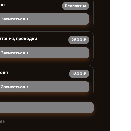
но
Бесплатно
Записаться
итания/проводки
2500 ₽
Записаться
теля
1800 ₽
Записаться
ате