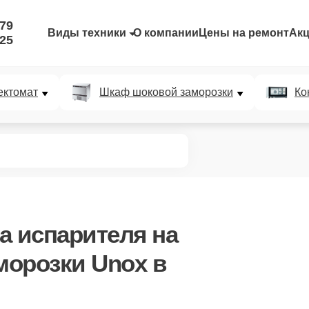
-79
Виды техники
О компании
Цены на ремонт
Ак
-25
ектомат
Шкаф шоковой заморозки
Ко
а испарителя
на
морозки Unox в