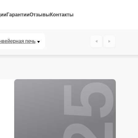
ции
Гарантии
Отзывы
Контакты
25%
нвейерная печь